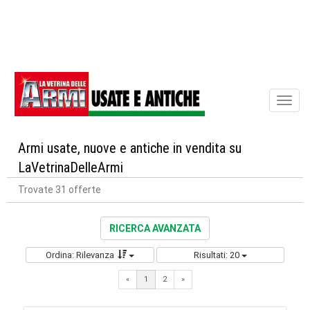
Toggl
naviga
Armi usate, nuove e antiche in vendita su
LaVetrinaDelleArmi
Trovate 31 offerte
RICERCA AVANZATA
Ordina: Rilevanza
Risultati: 20
Next
«
1
2
»