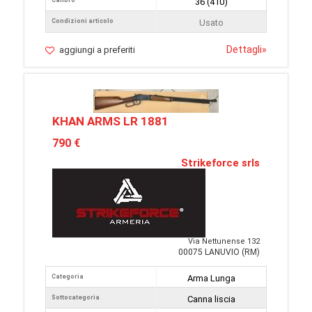
Calibro
36 (410)
Condizioni articolo
Usato
Dettagli
»
aggiungi a preferiti
KHAN ARMS LR 1881
790 €
Strikeforce srls
Via Nettunense 132
00075 LANUVIO (RM)
Categoria
Arma Lunga
Sottocategoria
Canna liscia