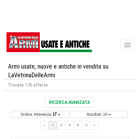
Toggl
naviga
Armi usate, nuove e antiche in vendita su
LaVetrinaDelleArmi
Trovate 176 offerte
RICERCA AVANZATA
Ordina: Rilevanza
Risultati: 20
Next
«
1
2
3
4
5
»