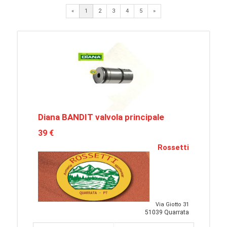
Next
«
1
2
3
4
5
»
Diana BANDIT valvola principale
39 €
Rossetti
Via Giotto 31
51039 Quarrata