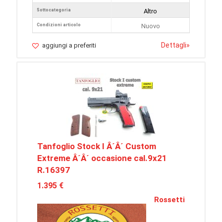
Sottocategoria
Altro
Condizioni articolo
Nuovo
Dettagli
»
aggiungi a preferiti
Tanfoglio Stock I Â´Â´ Custom
Extreme Â´Â´ occasione cal.9x21
R.16397
1.395 €
Rossetti