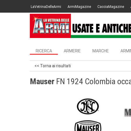
LaVetrinaDelleArmi
ArmiMagazine
CacciaMagazine
RICERCA
ARMERIE
MARCHE
ARMI
<< Torna ai risultati
Mauser
FN 1924 Colombia occa