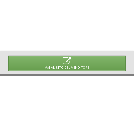
VAI AL SITO DEL VENDITORE
© 2026 LaVetrinaDelleArmi
NEWPAPER19 S.r.l.
P.IVA/C.F. 10607740965
Via Molise, 3, Locate di Triulzi, MI - Italy
Capitale Sociale: 20.000 € i.v.
REA: MI - 2544938
Servizio Clienti:
clienti@newpaper19.it
Tel Servizio Clienti:
+39 02 904 8111 - tasto 1