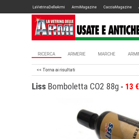
LaVetrinaDelleArmi
ArmiMagazine
CacciaMagazine
RICERCA
ARMERIE
MARCHE
ARMI
<< Torna ai risultati
Liss
Bomboletta CO2 88g
13 €