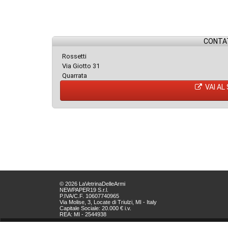
CONTAT
Rossetti
Via Giotto 31
Quarrata
VAI AL
© 2026 LaVetrinaDelleArmi
NEWPAPER19 S.r.l.
P.IVA/C.F. 10607740965
Via Molise, 3, Locate di Triulzi, MI - Italy
Capitale Sociale: 20.000 € i.v.
REA: MI - 2544938
Servizio Clienti:
clienti@newpaper19.it