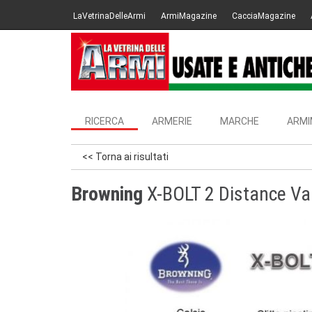
LaVetrinaDelleArmi
ArmiMagazine
CacciaMagazine
RICERCA
ARMERIE
MARCHE
ARMI
<< Torna ai risultati
Browning
X-BOLT 2 Distance Va