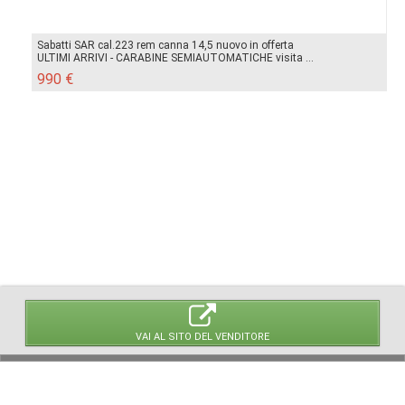
Sabatti SAR cal.223 rem canna 14,5 nuovo in offerta
ULTIMI ARRIVI - CARABINE SEMIAUTOMATICHE visita ...
990 €
VAI AL SITO DEL VENDITORE
© 2026 LaVetrinaDelleArmi
NEWPAPER19 S.r.l.