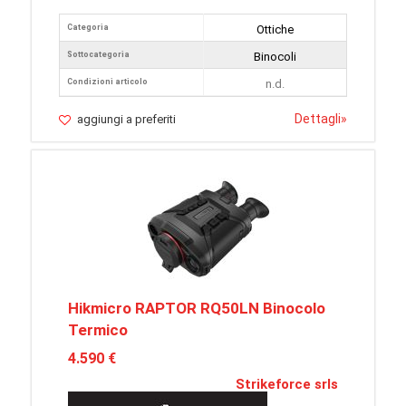
Categoria
Ottiche
Sottocategoria
Binocoli
Condizioni articolo
n.d.
Dettagli
»
aggiungi a preferiti
Hikmicro RAPTOR RQ50LN Binocolo
Termico
4.590 €
Strikeforce srls