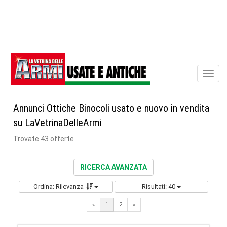
Toggl
naviga
Annunci Ottiche Binocoli usato e nuovo in vendita
su LaVetrinaDelleArmi
Trovate 43 offerte
RICERCA AVANZATA
Ordina: Rilevanza
Risultati: 40
Next
«
1
2
»