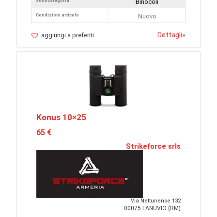
Sottocategoria
Binocoli
Condizioni articolo
Nuovo
Dettagli
»
aggiungi a preferiti
Konus 10×25
65 €
Strikeforce srls
Via Nettunense 132
00075 LANUVIO (RM)