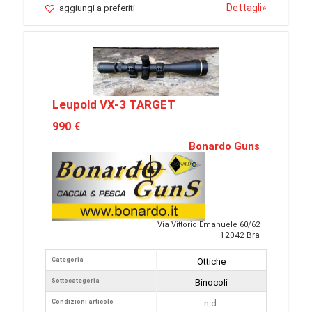
Dettagli
»
aggiungi a preferiti
Leupold VX-3 TARGET
990 €
Bonardo Guns
Via Vittorio Emanuele 60/62
12042 Bra
Categoria
Ottiche
Sottocategoria
Binocoli
Condizioni articolo
n.d.