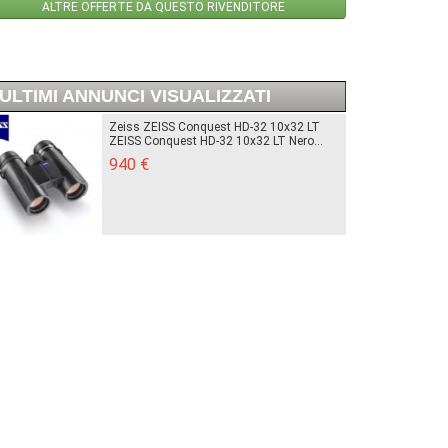
ALTRE OFFERTE DA QUESTO RIVENDITORE
ULTIMI ANNUNCI VISUALIZZATI
Zeiss ZEISS Conquest HD-32 10x32 LT
ZEISS Conquest HD-32 10x32 LT Nero...
940 €