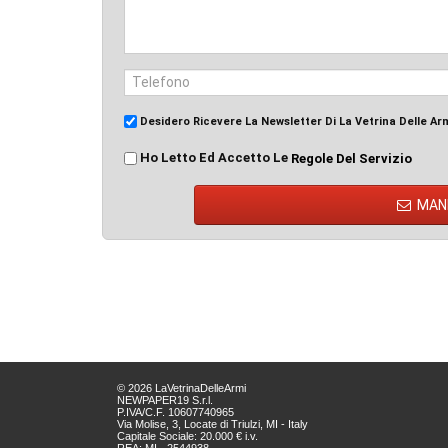
Desidero Ricevere La Newsletter Di La Vetrina Delle Ar
Ho Letto Ed Accetto Le
Regole Del Servizio
MAN
© 2026 LaVetrinaDelleArmi
NEWPAPER19 S.r.l.
P.IVA/C.F. 10607740965
Via Molise, 3, Locate di Triulzi, MI - Italy
Capitale Sociale: 20.000 € i.v.