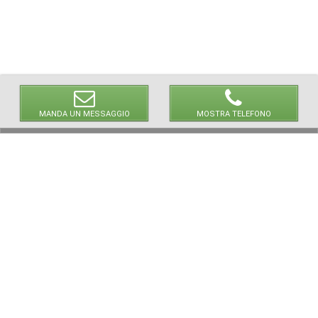
MANDA UN MESSAGGIO
MOSTRA TELEFONO
© 2026 LaVetrinaDelleArmi
NEWPAPER19 S.r.l.
P.IVA/C.F. 10607740965
Via Molise, 3, Locate di Triulzi, MI - Italy
Capitale Sociale: 20.000 € i.v.
REA: MI - 2544938
Servizio Clienti:
clienti@newpaper19.it
Tel Servizio Clienti:
+39 02 904 8111 - tasto 1