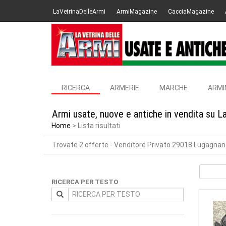
LaVetrinaDelleArmi
ArmiMagazine
CacciaMagazine
RICERCA
ARMERIE
MARCHE
ARMI
Armi usate, nuove e antiche in vendita su L
Home
Lista risultati
Trovate 2 offerte
- Venditore Privato 29018 Lugagnano
RICERCA PER TESTO