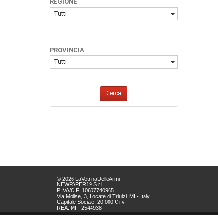
REGIONE
Tutti
PROVINCIA
Tutti
Cerca
© 2026 LaVetrinaDelleArmi
NEWPAPER19 S.r.l.
P.IVA/C.F. 10607740965
Via Molise, 3, Locate di Triulzi, MI - Italy
Capitale Sociale: 20.000 € i.v.
REA: MI - 2544938