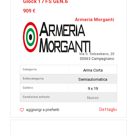
Glock 17 FS GEN.6
909 €
Armeria Morganti
Via S. Sebastiano, 23
00063 Campagnano
Categoria
Arma Corta
Sottocategoria
Semiautomatica
Calibro
9 x 19
Condizioni articolo
Nuovo
Dettagli
»
aggiungi a preferiti