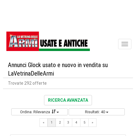
Toggl
naviga
Annunci Glock usato e nuovo in vendita su
LaVetrinaDelleArmi
Trovate 292 offerte
RICERCA AVANZATA
Ordina: Rilevanza
Risultati: 40
Next
«
1
2
3
4
5
»