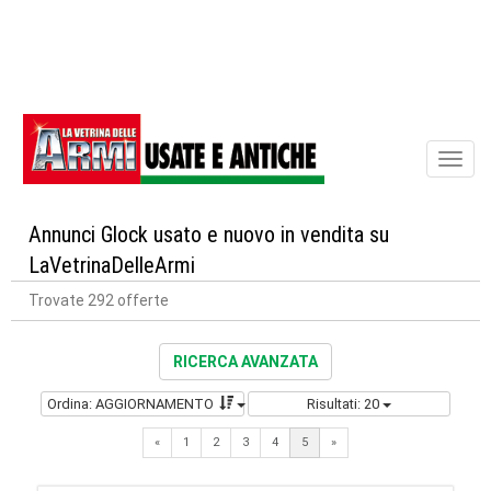
Toggl
naviga
Annunci Glock usato e nuovo in vendita su
LaVetrinaDelleArmi
Trovate 292 offerte
RICERCA AVANZATA
Ordina: AGGIORNAMENTO
Risultati: 20
Previous
Next
«
1
2
3
4
5
»