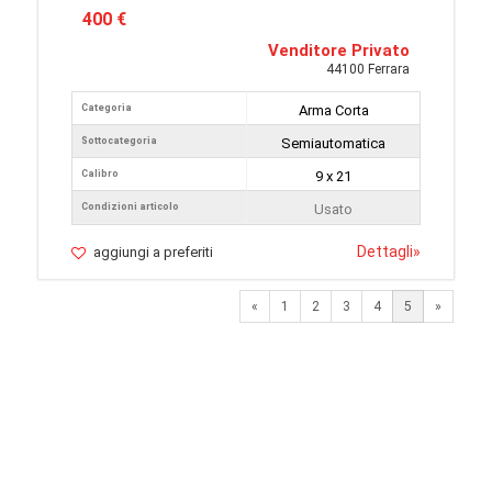
400 €
Venditore Privato
44100 Ferrara
Categoria
Arma Corta
Sottocategoria
Semiautomatica
Calibro
9 x 21
Condizioni articolo
Usato
Dettagli
»
aggiungi a preferiti
Previous
Next
«
1
2
3
4
5
»