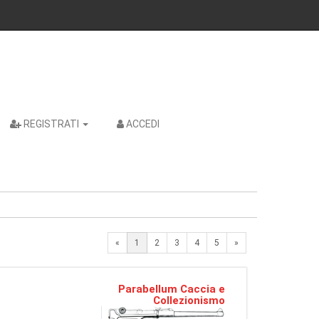
REGISTRATI
ACCEDI
Next
«
1
2
3
4
5
»
Parabellum Caccia e
Collezionismo