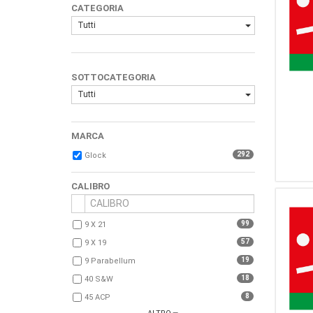
CATEGORIA
Tutti
SOTTOCATEGORIA
Tutti
MARCA
292
Glock
CALIBRO
99
9 X 21
57
9 X 19
19
9 Parabellum
18
40 S&W
8
45 ACP