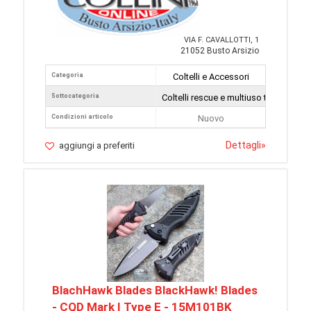
VIA F. CAVALLOTTI, 1
21052 Busto Arsizio
Categoria
Coltelli e Accessori
Sottocategoria
Coltelli rescue e multiuso tattici
Condizioni articolo
Nuovo
Dettagli
»
aggiungi a preferiti
BlachHawk Blades BlackHawk! Blades
- CQD Mark I Type E - 15M101BK