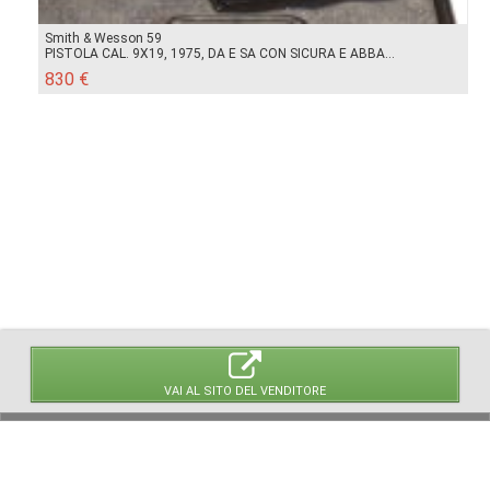
Smith & Wesson 59
PISTOLA CAL. 9X19, 1975, DA E SA CON SICURA E ABBA...
830 €
VAI AL SITO DEL VENDITORE
© 2026 LaVetrinaDelleArmi
NEWPAPER19 S.r.l.
P.IVA/C.F. 10607740965