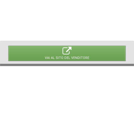
VAI AL SITO DEL VENDITORE
© 2026 LaVetrinaDelleArmi
NEWPAPER19 S.r.l.
P.IVA/C.F. 10607740965
Via Molise, 3, Locate di Triulzi, MI - Italy
Capitale Sociale: 20.000 € i.v.
REA: MI - 2544938
Servizio Clienti:
clienti@newpaper19.it
Tel Servizio Clienti:
+39 02 904 8111 - tasto 1