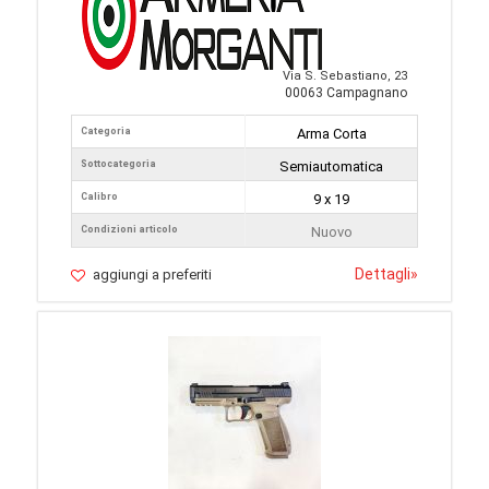
Via S. Sebastiano, 23
00063 Campagnano
Categoria
Arma Corta
Sottocategoria
Semiautomatica
Calibro
9 x 19
Condizioni articolo
Nuovo
Dettagli
»
aggiungi a preferiti