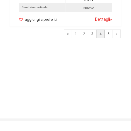
Condizioni articolo
Nuovo
Dettagli
»
aggiungi a preferiti
Previous
Next
«
1
2
3
4
5
»
© 2026 LaVetrinaDelleArmi