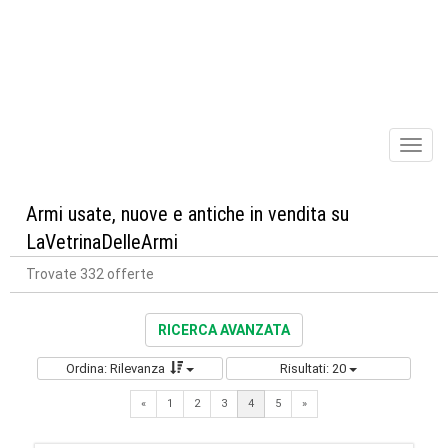
Toggl
naviga
Armi usate, nuove e antiche in vendita su
LaVetrinaDelleArmi
Trovate 332 offerte
RICERCA AVANZATA
Ordina: Rilevanza
Risultati: 20
Previous
Next
«
1
2
3
4
5
»