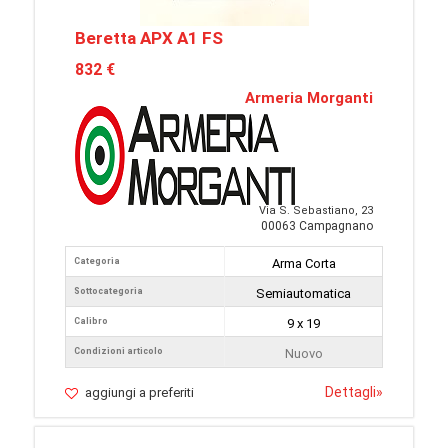
Beretta APX A1 FS
832 €
Armeria Morganti
Via S. Sebastiano, 23
00063 Campagnano
Categoria
Arma Corta
Sottocategoria
Semiautomatica
Calibro
9 x 19
Condizioni articolo
Nuovo
Dettagli
»
aggiungi a preferiti