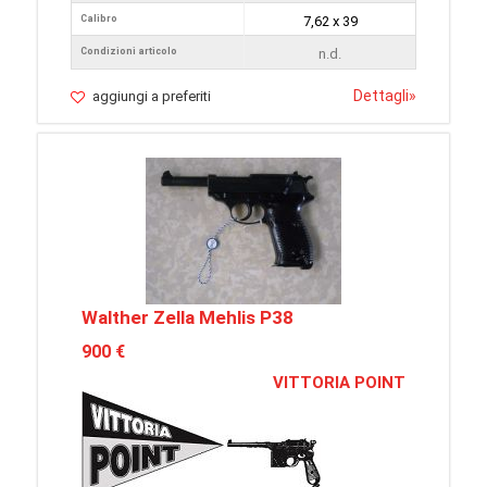
Calibro
7,62 x 39
Condizioni articolo
n.d.
Dettagli
»
aggiungi a preferiti
Walther Zella Mehlis P38
900 €
VITTORIA POINT