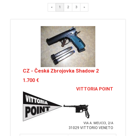
Next
«
1
2
3
»
CZ - Česká Zbrojovka Shadow 2
1.700 €
VITTORIA POINT
VIA A. MEUCCI, 2/A
31029 VITTORIO VENETO