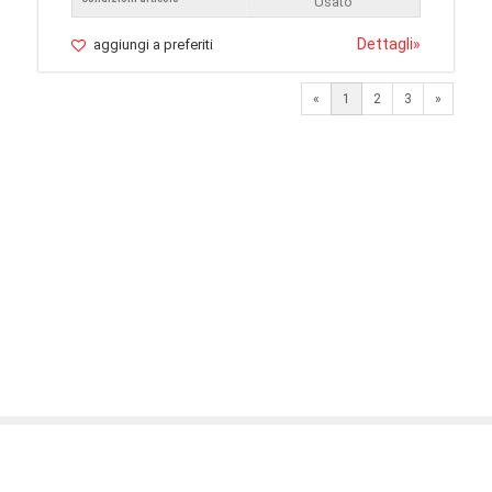
Usato
Dettagli
»
aggiungi a preferiti
Next
«
1
2
3
»
© 2026 LaVetrinaDelleArmi
NEWPAPER19 S.r.l.
P.IVA/C.F. 10607740965