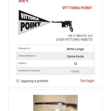
800 €
VITTORIA POINT
VIA A. MEUCCI, 2/A
31029 VITTORIO VENETO
Categoria
Arma Lunga
Sottocategoria
Canna liscia
Calibro
12
Condizioni articolo
Usato
Dettagli
»
aggiungi a preferiti