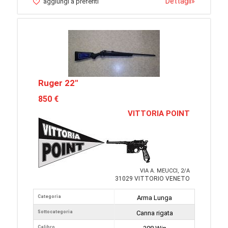
Dettagli
»
aggiungi a preferiti
Ruger 22"
850 €
VITTORIA POINT
VIA A. MEUCCI, 2/A
31029 VITTORIO VENETO
Categoria
Arma Lunga
Sottocategoria
Canna rigata
Calibro