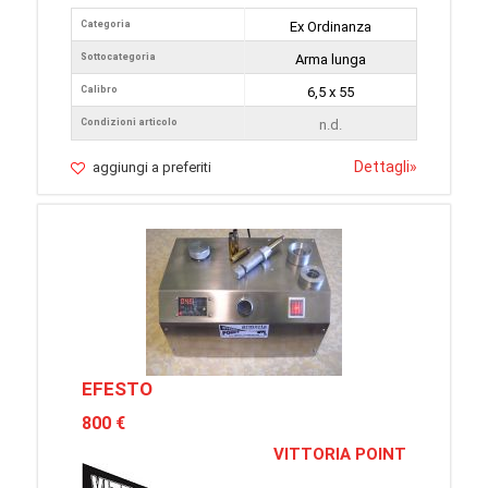
Categoria
Ex Ordinanza
Sottocategoria
Arma lunga
Calibro
6,5 x 55
Condizioni articolo
n.d.
Dettagli
»
aggiungi a preferiti
EFESTO
800 €
VITTORIA POINT