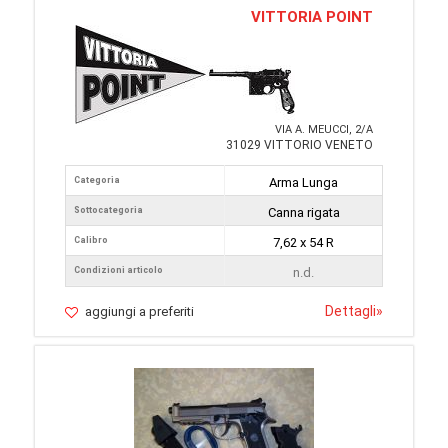
VITTORIA POINT
VIA A. MEUCCI, 2/A
31029 VITTORIO VENETO
Categoria
Arma Lunga
Sottocategoria
Canna rigata
Calibro
7,62 x 54 R
Condizioni articolo
n.d.
Dettagli
»
aggiungi a preferiti