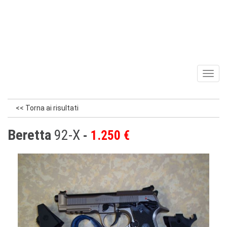
Toggl
naviga
<< Torna ai risultati
Beretta
92-X
1.250 €