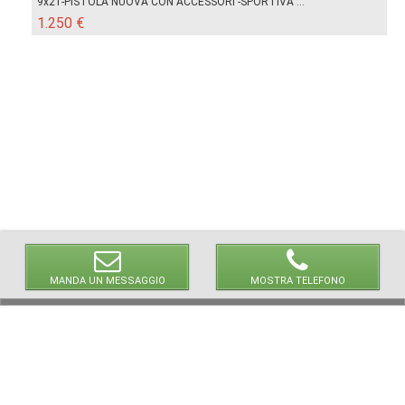
9x21-PISTOLA NUOVA CON ACCESSORI -SPORTIVA ...
1.250 €
MANDA UN MESSAGGIO
MOSTRA TELEFONO
© 2026 LaVetrinaDelleArmi
NEWPAPER19 S.r.l.
P.IVA/C.F. 10607740965
Via Molise, 3, Locate di Triulzi, MI - Italy
Capitale Sociale: 20.000 € i.v.
REA: MI - 2544938