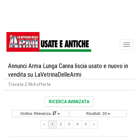
Toggl
naviga
Annunci Arma Lunga Canna liscia usato e nuovo in
vendita su LaVetrinaDelleArmi
Trovate 2.964 offerte
RICERCA AVANZATA
Ordina: Rilevanza
Risultati: 20
Next
«
1
2
3
4
5
»