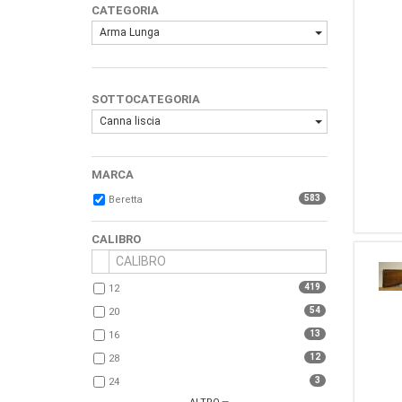
CATEGORIA
Arma Lunga
SOTTOCATEGORIA
Canna liscia
MARCA
583
Beretta
CALIBRO
419
12
54
20
13
16
12
28
3
24