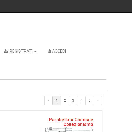
REGISTRATI
ACCEDI
Next
«
1
2
3
4
5
»
Parabellum Caccia e
Collezionismo