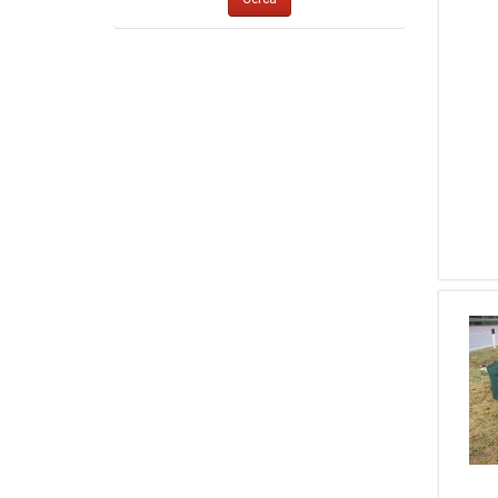
6
Tanfoglio
6
Toni System
6
STRIKEFORCE
5
Astra
5
Benelli
5
Ruger
5
HKS
5
Ghost International
5
WOOX
4
Browning (FN)
4
Heckler & Koch
4
Sig Sauer
4
Tecnema
4
Walker's
4
4
MEC-GAR
4
Ghost Inc.
4
Hikmicro