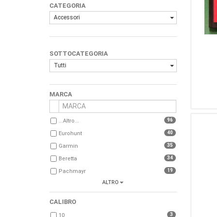
CATEGORIA
Accessori
SOTTOCATEGORIA
Tutti
MARCA
96
...Altro...
40
Eurohunt
35
Garmin
34
Beretta
19
Pachmayr
ALTRO
17
Buteo
16
CZ
CALIBRO
16
Midland
3
10