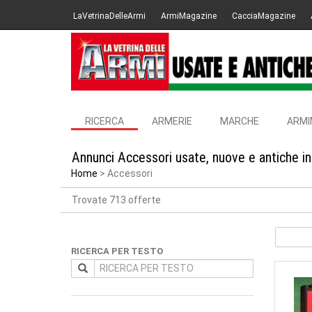
LaVetrinaDelleArmi
ArmiMagazine
CacciaMagazine
RICERCA
ARMERIE
MARCHE
ARMI
Annunci Accessori usate, nuove e antiche i
Home
Accessori
Trovate 713 offerte
RICERCA PER TESTO