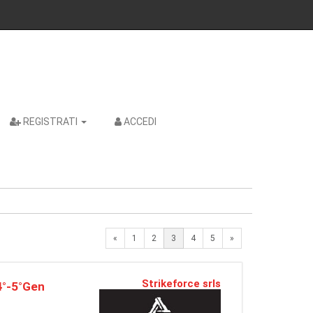
REGISTRATI
ACCEDI
Previous
Next
«
1
2
3
4
5
»
Strikeforce srls
4°-5°Gen