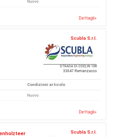
Nuovo
Dettagli
»
Scubla S.r.l.
STRADA DI OSELIN 108
33047 Remanzacco
Condizioni articolo
Nuovo
Dettagli
»
Scubla S.r.l.
enholzteer