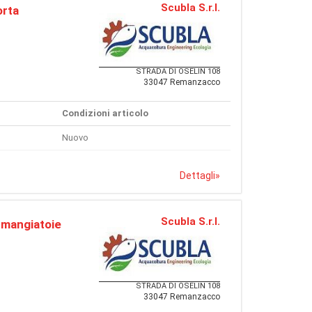
Scubla S.r.l.
orta
STRADA DI OSELIN 108
33047 Remanzacco
Condizioni articolo
Nuovo
Dettagli
»
Scubla S.r.l.
 mangiatoie
STRADA DI OSELIN 108
33047 Remanzacco