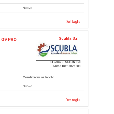
Nuovo
Dettagli
»
Scubla S.r.l.
d G9 PRO
STRADA DI OSELIN 108
33047 Remanzacco
Condizioni articolo
Nuovo
Dettagli
»