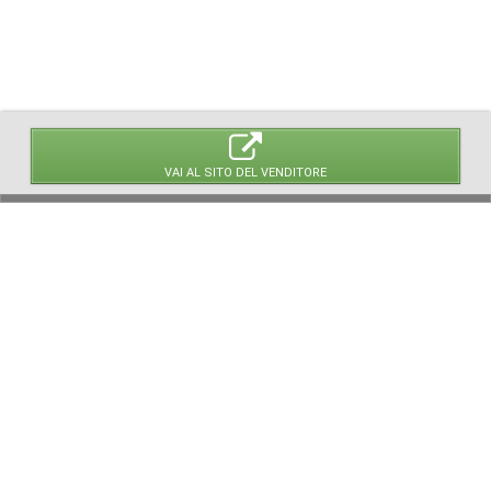
VAI AL SITO DEL VENDITORE
© 2026 LaVetrinaDelleArmi
NEWPAPER19 S.r.l.
P.IVA/C.F. 10607740965
Via Molise, 3, Locate di Triulzi, MI - Italy
Capitale Sociale: 20.000 € i.v.
REA: MI - 2544938
Servizio Clienti:
clienti@newpaper19.it
Tel Servizio Clienti:
+39 02 904 8111 - tasto 1