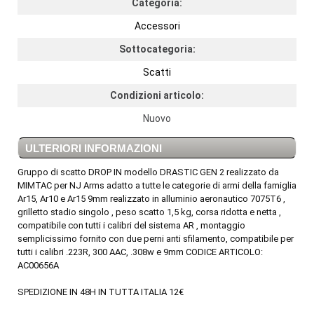
Categoria:
Accessori
Sottocategoria:
Scatti
Condizioni articolo:
Nuovo
ULTERIORI INFORMAZIONI
Gruppo di scatto DROP IN modello DRASTIC GEN 2 realizzato da
MIMTAC per NJ Arms adatto a tutte le categorie di armi della famiglia
Ar15, Ar10 e Ar15 9mm realizzato in alluminio aeronautico 7075T6 ,
grilletto stadio singolo , peso scatto 1,5 kg, corsa ridotta e netta ,
compatibile con tutti i calibri del sistema AR , montaggio
semplicissimo fornito con due perni anti sfilamento, compatibile per
tutti i calibri .223R, 300 AAC, .308w e 9mm CODICE ARTICOLO:
AC00656A
SPEDIZIONE IN 48H IN TUTTA ITALIA 12€