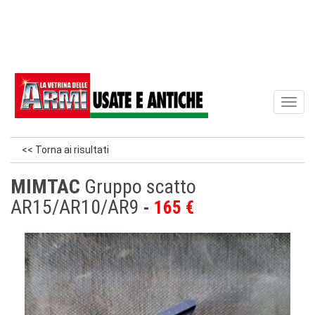
Toggl
naviga
<< Torna ai risultati
MIMTAC
Gruppo scatto
AR15/AR10/AR9
165 €