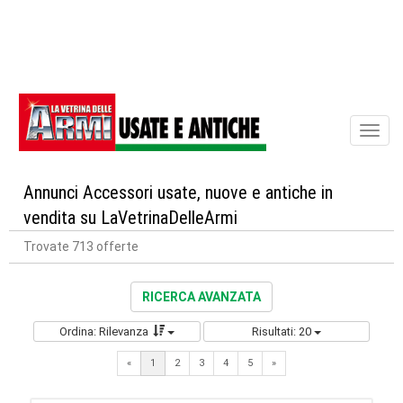
Toggl
naviga
Annunci Accessori usate, nuove e antiche in
vendita su LaVetrinaDelleArmi
Trovate 713 offerte
RICERCA AVANZATA
Ordina: Rilevanza
Risultati: 20
Next
«
1
2
3
4
5
»