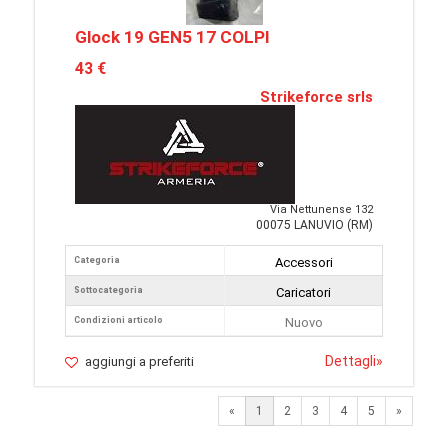
Glock 19 GEN5 17 COLPI
43 €
Strikeforce srls
Via Nettunense 132
00075 LANUVIO (RM)
Categoria
Accessori
Sottocategoria
Caricatori
Condizioni articolo
Nuovo
Dettagli
»
aggiungi a preferiti
Next
«
1
2
3
4
5
»