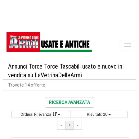
Toggl
naviga
Annunci Torce Torce Tascabili usato e nuovo in
vendita su LaVetrinaDelleArmi
Trovate 14 offerte
RICERCA AVANZATA
Ordina: Rilevanza
Risultati: 20
«
1
«