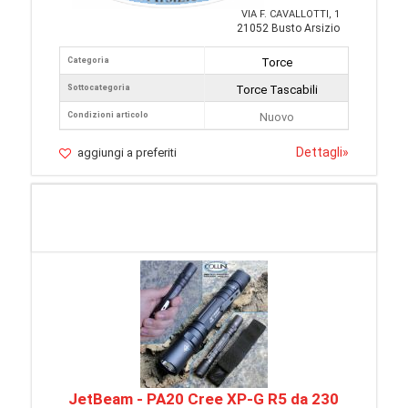
VIA F. CAVALLOTTI, 1
21052 Busto Arsizio
Categoria
Torce
Sottocategoria
Torce Tascabili
Condizioni articolo
Nuovo
Dettagli
»
aggiungi a preferiti
JetBeam - PA20 Cree XP-G R5 da 230