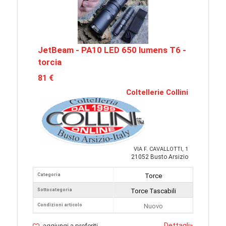
JetBeam - PA10 LED 650 lumens T6 -
torcia
81 €
Coltellerie Collini
VIA F. CAVALLOTTI, 1
21052 Busto Arsizio
Categoria
Torce
Sottocategoria
Torce Tascabili
Condizioni articolo
Nuovo
Dettagli
»
aggiungi a preferiti