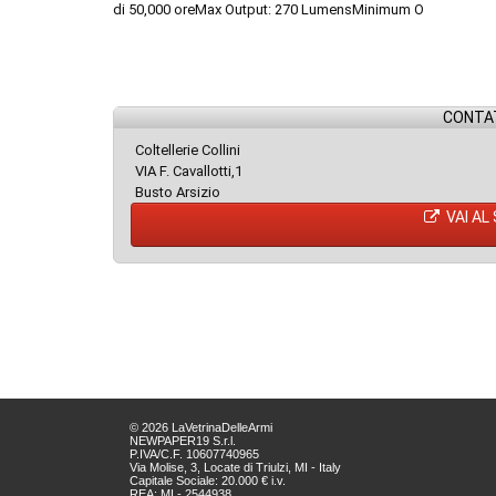
di 50,000 oreMax Output: 270 LumensMinimum O
CONTAT
Coltellerie Collini
VIA F. Cavallotti,1
Busto Arsizio
VAI AL
© 2026 LaVetrinaDelleArmi
NEWPAPER19 S.r.l.
P.IVA/C.F. 10607740965
Via Molise, 3, Locate di Triulzi, MI - Italy
Capitale Sociale: 20.000 € i.v.
REA: MI - 2544938