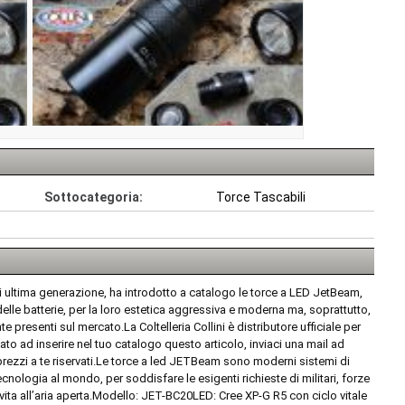
Sottocategoria:
Torce Tascabili
 di ultima generazione, ha introdotto a catalogo le torce a LED JetBeam,
delle batterie, per la loro estetica aggressiva e moderna ma, soprattutto,
ente presenti sul mercato.La Coltelleria Collini è distributore ufficiale per
ato ad inserire nel tuo catalogo questo articolo, inviaci una mail ad
 i prezzi a te riservati.Le torce a led JETBeam sono moderni sistemi di
tecnologia al mondo, per soddisfare le esigenti richieste di militari, forze
 vita all’aria aperta.Modello: JET-BC20LED: Cree XP-G R5 con ciclo vitale