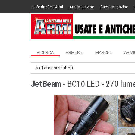
LaVetrinaDelleArmi
ArmiMagazine
CacciaMagazine
RICERCA
ARMERIE
MARCHE
ARMI
<< Torna ai risultati
JetBeam
- BC10 LED - 270 lume