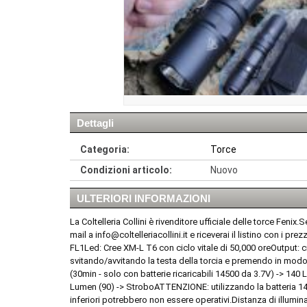
Dettagli
Categoria:
Torce
Condizioni articolo:
Nuovo
ULTERIORI INFORMAZIONI
La Coltelleria Collini è rivenditore ufficiale delle torce Fen
mail a info@coltelleriacollini.it e riceverai il listino con i p
FL1Led: Cree XM-L T6 con ciclo vitale di 50,000 oreOutput: c
svitando/avvitando la testa della torcia e premendo in mod
(30min - solo con batterie ricaricabili 14500 da 3.7V) -> 14
Lumen (90) -> StroboATTENZIONE: utilizzando la batteria 145
inferiori potrebbero non essere operativi.Distanza di illumin