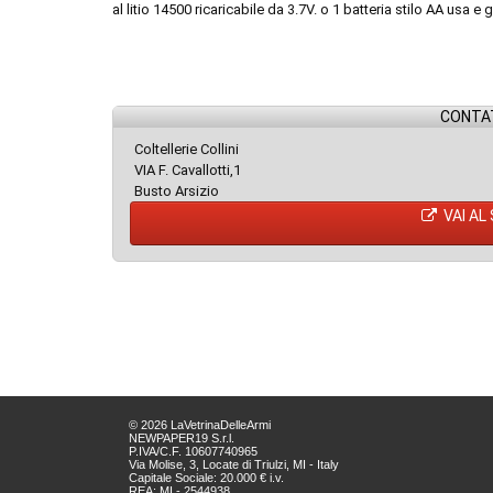
al litio 14500 ricaricabile da 3.7V. o 1 batteria stilo AA usa e 
CONTAT
Coltellerie Collini
VIA F. Cavallotti,1
Busto Arsizio
VAI AL
© 2026 LaVetrinaDelleArmi
NEWPAPER19 S.r.l.
P.IVA/C.F. 10607740965
Via Molise, 3, Locate di Triulzi, MI - Italy
Capitale Sociale: 20.000 € i.v.
REA: MI - 2544938