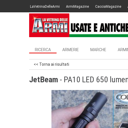
LaVetrinaDelleArmi
ArmiMagazine
CacciaMagazine
RICERCA
ARMERIE
MARCHE
ARMI
<< Torna ai risultati
JetBeam
- PA10 LED 650 lumens