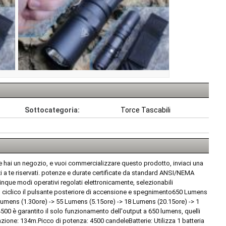
Sottocategoria:
Torce Tascabili
ix.Se hai un negozio, e vuoi commercializzare questo prodotto, inviaci una
rezzi a te riservati. potenze e durate certificate da standard ANSI/NEMA
inque modi operativi regolati elettronicamente, selezionabili
o ciclico il pulsante posteriore di accensione e spegnimento650 Lumens
0 Lumens (1.30ore) -> 55 Lumens (5.15ore) -> 18 Lumens (20.15ore) -> 1
00 è garantito il solo funzionamento dell'output a 650 lumens, quelli
azione: 134m.Picco di potenza: 4500 candeleBatterie: Utilizza 1 batteria