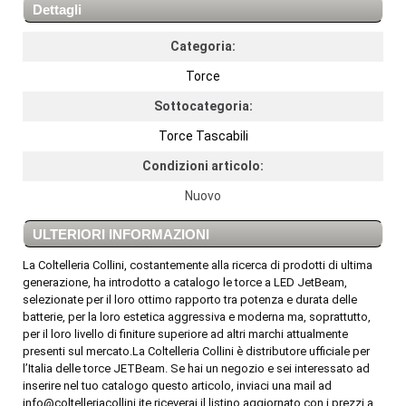
Dettagli
Categoria:
Torce
Sottocategoria:
Torce Tascabili
Condizioni articolo:
Nuovo
ULTERIORI INFORMAZIONI
La Coltelleria Collini, costantemente alla ricerca di prodotti di ultima
generazione, ha introdotto a catalogo le torce a LED JetBeam,
selezionate per il loro ottimo rapporto tra potenza e durata delle
batterie, per la loro estetica aggressiva e moderna ma, soprattutto,
per il loro livello di finiture superiore ad altri marchi attualmente
presenti sul mercato.La Coltelleria Collini è distributore ufficiale per
l’Italia delle torce JETBeam. Se hai un negozio e sei interessato ad
inserire nel tuo catalogo questo articolo, inviaci una mail ad
info@coltelleriacollini.ite riceverai il listino aggiornato con i prezzi a