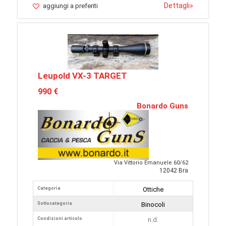
Dettagli
»
aggiungi a preferiti
Leupold VX-3 TARGET
990 €
Bonardo Guns
Via Vittorio Emanuele 60/62
12042 Bra
Categoria
Ottiche
Sottocategoria
Binocoli
Condizioni articolo
n.d.