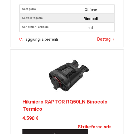
Categoria
Ottiche
Sottocategoria
Binocoli
Condizioni articolo
n.d.
Dettagli
»
aggiungi a preferiti
Hikmicro RAPTOR RQ50LN Binocolo
Termico
4.590 €
Strikeforce srls