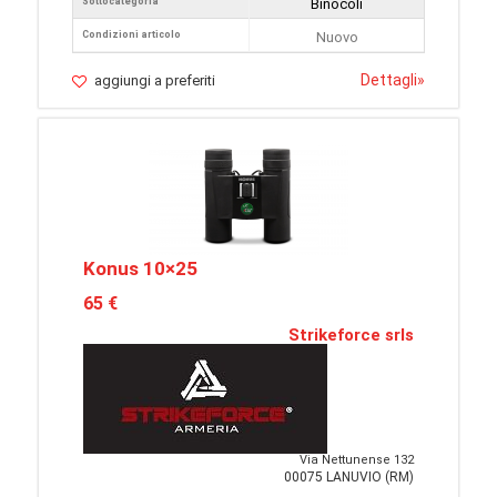
Sottocategoria
Binocoli
Condizioni articolo
Nuovo
Dettagli
»
aggiungi a preferiti
Konus 10×25
65 €
Strikeforce srls
Via Nettunense 132
00075 LANUVIO (RM)