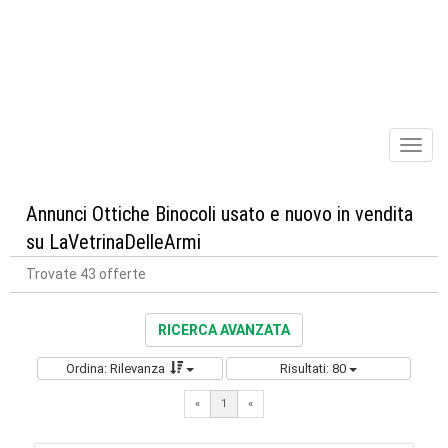
Toggl
naviga
Annunci Ottiche Binocoli usato e nuovo in vendita
su LaVetrinaDelleArmi
Trovate 43 offerte
RICERCA AVANZATA
Ordina: Rilevanza
Risultati: 80
«
1
«