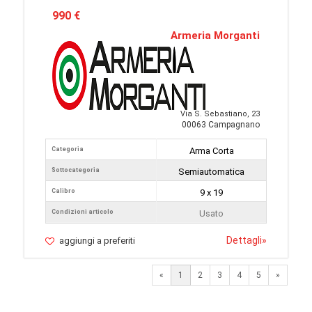
990 €
Armeria Morganti
Via S. Sebastiano, 23
00063 Campagnano
Categoria
Arma Corta
Sottocategoria
Semiautomatica
Calibro
9 x 19
Condizioni articolo
Usato
Dettagli
»
aggiungi a preferiti
Next
«
1
2
3
4
5
»