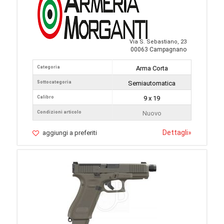
Via S. Sebastiano, 23
00063 Campagnano
Categoria
Arma Corta
Sottocategoria
Semiautomatica
Calibro
9 x 19
Condizioni articolo
Nuovo
Dettagli
»
aggiungi a preferiti