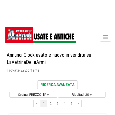
Toggl
naviga
Annunci Glock usato e nuovo in vendita su
LaVetrinaDelleArmi
Trovate 292 offerte
RICERCA AVANZATA
Ordina: PREZZO
Risultati: 20
Next
«
1
2
3
4
5
»