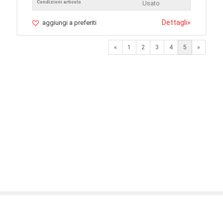
Condizioni articolo
Usato
Dettagli
»
aggiungi a preferiti
Previous
Next
«
1
2
3
4
5
»
© 2026 LaVetrinaDelleArmi
NEWPAPER19 S.r.l.