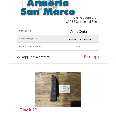
Via Pogdora 2/D
31032 Casale sul Sile
Categoria
Arma Corta
Sottocategoria
Semiautomatica
Condizioni articolo
n.d.
Dettagli
»
aggiungi a preferiti
Glock 21