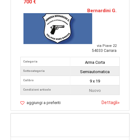
700 €
Bernardini G.
via Piave 22
54033 Carrara
Categoria
Arma Corta
Sottocategoria
Semiautomatica
Calibro
9 x 19
Condizioni articolo
Nuovo
Dettagli
»
aggiungi a preferiti