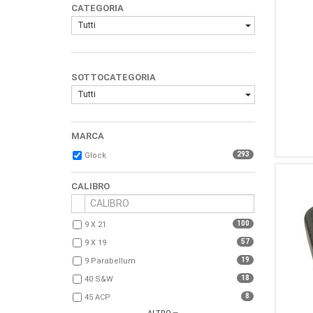
CATEGORIA
Tutti
SOTTOCATEGORIA
Tutti
MARCA
293
Glock
CALIBRO
100
9 X 21
57
9 X 19
19
9 Parabellum
18
40 S&W
8
45 ACP