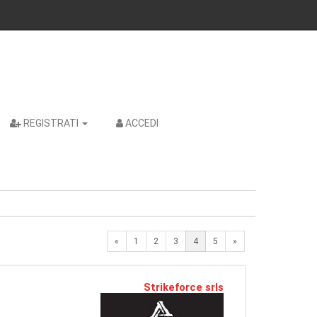
REGISTRATI
ACCEDI
Previous
Next
«
1
2
3
4
5
»
Strikeforce srls