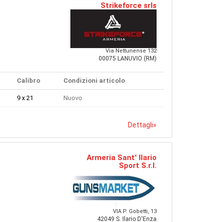
Strikeforce srls
Via Nettunense 132
00075 LANUVIO (RM)
Calibro
Condizioni articolo
9 x 21
Nuovo
Dettagli
»
Armeria Sant' Ilario
Sport S.r.l.
VIA P. Gobetti, 13
42049 S. Ilario D'Enza