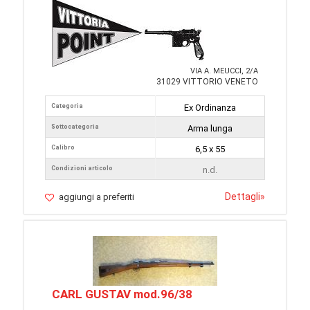
VIA A. MEUCCI, 2/A
31029 VITTORIO VENETO
Categoria
Ex Ordinanza
Sottocategoria
Arma lunga
Calibro
6,5 x 55
Condizioni articolo
n.d.
Dettagli
»
aggiungi a preferiti
CARL GUSTAV mod.96/38