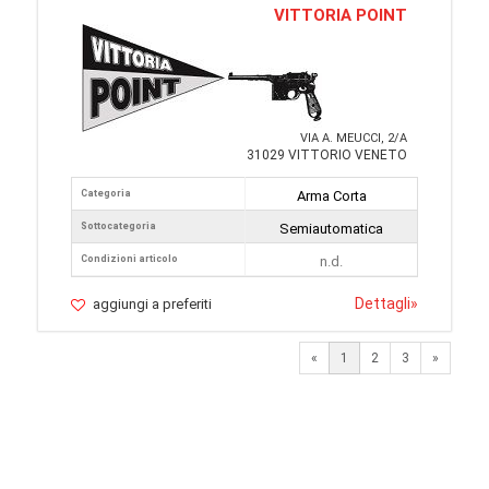
VITTORIA POINT
VIA A. MEUCCI, 2/A
31029 VITTORIO VENETO
Categoria
Arma Corta
Sottocategoria
Semiautomatica
Condizioni articolo
n.d.
Dettagli
»
aggiungi a preferiti
Next
«
1
2
3
»