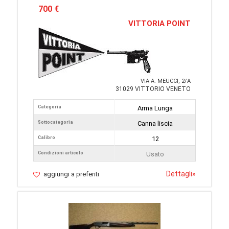
700 €
VITTORIA POINT
VIA A. MEUCCI, 2/A
31029 VITTORIO VENETO
Categoria
Arma Lunga
Sottocategoria
Canna liscia
Calibro
12
Condizioni articolo
Usato
Dettagli
»
aggiungi a preferiti