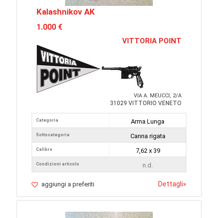
Kalashnikov AK
1.000 €
VITTORIA POINT
VIA A. MEUCCI, 2/A
31029 VITTORIO VENETO
Categoria
Arma Lunga
Sottocategoria
Canna rigata
Calibro
7,62 x 39
Condizioni articolo
n.d.
Dettagli
»
aggiungi a preferiti