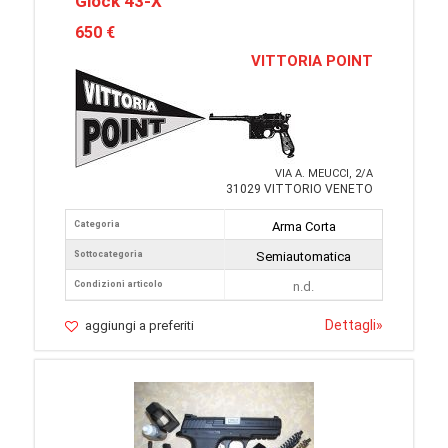
Glock 43-X
650 €
VITTORIA POINT
VIA A. MEUCCI, 2/A
31029 VITTORIO VENETO
Categoria
Arma Corta
Sottocategoria
Semiautomatica
Condizioni articolo
n.d.
Dettagli
»
aggiungi a preferiti