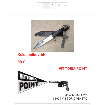
Next
«
1
2
3
»
Kalashnikov AK
80 €
VITTORIA POINT
VIA A. MEUCCI, 2/A
31029 VITTORIO VENETO