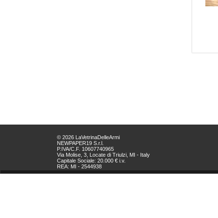
© 2026 LaVetrinaDelleArmi
NEWPAPER19 S.r.l.
P.IVA/C.F. 10607740965
Via Molise, 3, Locate di Triulzi, MI - Italy
Capitale Sociale: 20.000 € i.v.
REA: MI - 2544938
Servizio Clienti:
clienti@newpaper19.it
Tel Servizio Clienti:
+39 02 904 8111 - tasto 1