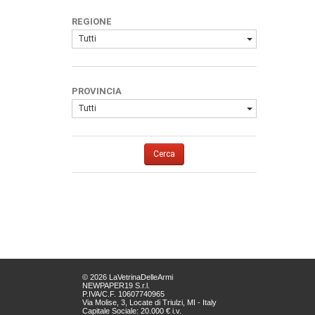
REGIONE
Tutti
PROVINCIA
Tutti
Cerca
© 2026 LaVetrinaDelleArmi
NEWPAPER19 S.r.l.
P.IVA/C.F. 10607740965
Via Molise, 3, Locate di Triulzi, MI - Italy
Capitale Sociale: 20.000 € i.v.