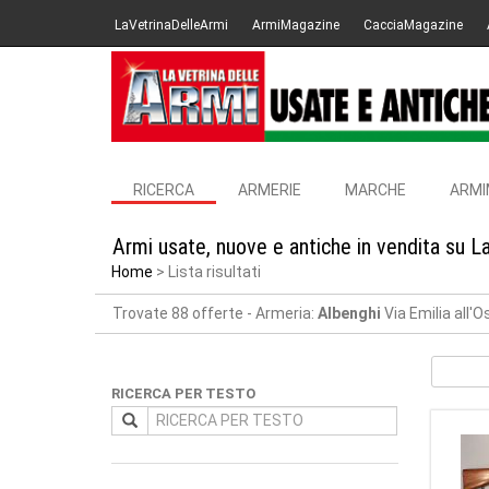
LaVetrinaDelleArmi
ArmiMagazine
CacciaMagazine
RICERCA
ARMERIE
MARCHE
ARMI
Armi usate, nuove e antiche in vendita su L
Home
Lista risultati
Trovate 88 offerte
- Armeria:
Albenghi
Via Emilia all'
RICERCA PER TESTO