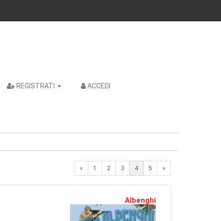
REGISTRATI
ACCEDI
Previous
Next
«
1
2
3
4
5
»
Albenghi