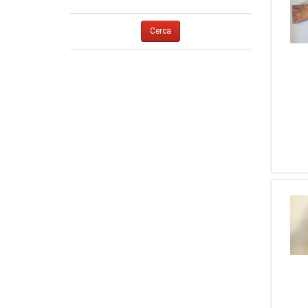
1
Thompson Center
1
8 X 68 S
1
Webley & Scott
1
380
Cerca
1
Weihrauch
1
7,63 Mauser
1
Winchester
1
7,65
1
Zoli
1
9 Steyr
1
Zanotti Fabio
1
5,5 Aria Compressa
1
Piccardi
1
9,3 X 74 R
1
Haenel
1
10
1
Abbiatico & Salvinelli
1
...Altro...
1
Mapiz
1
Ugartechea
1
BERNARDELLI V.SPA
1