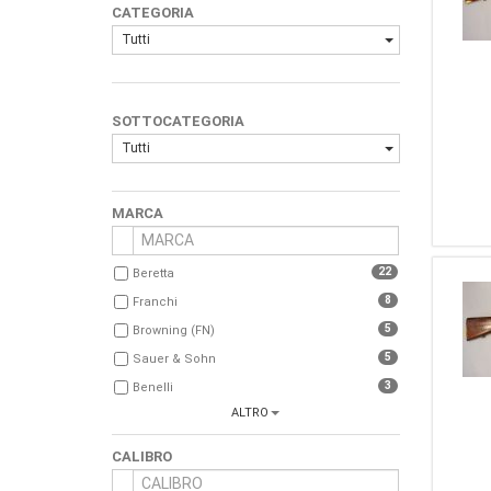
CATEGORIA
Tutti
SOTTOCATEGORIA
Tutti
MARCA
22
Beretta
8
Franchi
5
Browning (FN)
5
Sauer & Sohn
3
Benelli
ALTRO
3
Sako
3
Smith & Wesson
CALIBRO
3
Weatherby