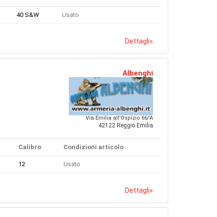
40 S&W
Usato
Dettagli
»
Albenghi
Via Emilia all'Ospizio 66/A
42122 Reggio Emilia
Calibro
Condizioni articolo
12
Usato
Dettagli
»