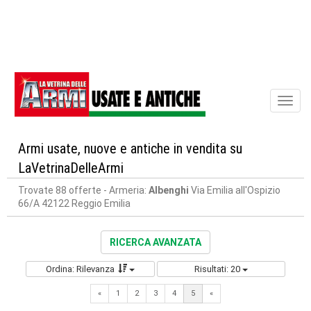
Toggl
naviga
Armi usate, nuove e antiche in vendita su
LaVetrinaDelleArmi
Trovate 88 offerte
- Armeria:
Albenghi
Via Emilia all'Ospizio
66/A 42122 Reggio Emilia
RICERCA AVANZATA
Ordina: Rilevanza
Risultati: 20
Previous
«
1
2
3
4
5
«