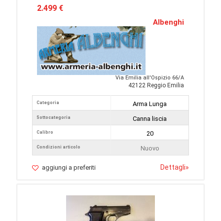
2.499 €
Albenghi
Via Emilia all'Ospizio 66/A
42122 Reggio Emilia
Categoria
Arma Lunga
Sottocategoria
Canna liscia
Calibro
20
Condizioni articolo
Nuovo
Dettagli
»
aggiungi a preferiti