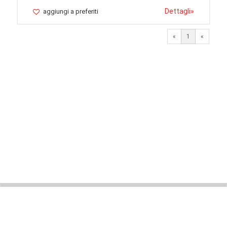
Dettagli
»
aggiungi a preferiti
«
1
«
© 2026 LaVetrinaDelleArmi
NEWPAPER19 S.r.l.
P.IVA/C.F. 10607740965
Via Molise, 3, Locate di Triulzi, MI - Italy