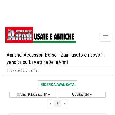
Toggl
naviga
Annunci Accessori Borse - Zaini usato e nuovo in
vendita su LaVetrinaDelleArmi
Trovate 13 offerte
RICERCA AVANZATA
Ordina: Rilevanza
Risultati: 20
«
1
«