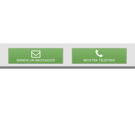
MANDA UN MESSAGGIO
MOSTRA TELEFONO
© 2026 LaVetrinaDelleArmi
NEWPAPER19 S.r.l.
P.IVA/C.F. 10607740965
Via Molise, 3, Locate di Triulzi, MI - Italy
Capitale Sociale: 20.000 € i.v.
REA: MI - 2544938
Servizio Clienti:
clienti@newpaper19.it
Tel Servizio Clienti:
+39 02 904 8111 - tasto 1