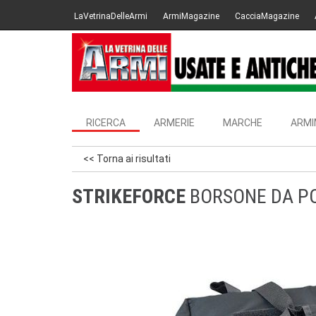
LaVetrinaDelleArmi
ArmiMagazine
CacciaMagazine
RICERCA
ARMERIE
MARCHE
ARMI
<< Torna ai risultati
STRIKEFORCE
BORSONE DA P