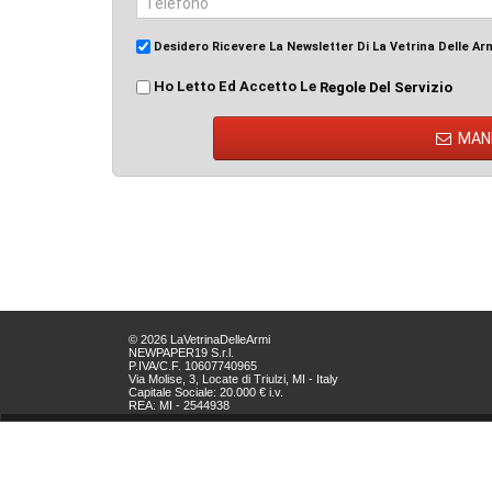
Desidero Ricevere La Newsletter Di La Vetrina Delle Ar
Ho Letto Ed Accetto Le
Regole Del Servizio
MAN
© 2026 LaVetrinaDelleArmi
NEWPAPER19 S.r.l.
P.IVA/C.F. 10607740965
Via Molise, 3, Locate di Triulzi, MI - Italy
Capitale Sociale: 20.000 € i.v.
REA: MI - 2544938
Servizio Clienti:
clienti@newpaper19.it
Tel Servizio Clienti:
+39 02 904 8111 - tasto 1