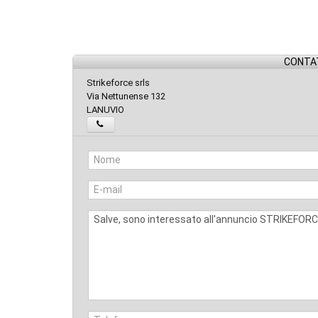
CONTAT
Strikeforce srls
Via Nettunense 132
LANUVIO