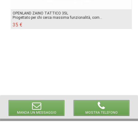
OPENLAND ZAINO TATTICO 35L
Progettato per chi cerca massima funzionalità, com...
35 €
MANDA UN MESSAGGIO
MOSTRA TELEFONO
© 2026 LaVetrinaDelleArmi
NEWPAPER19 S.r.l.