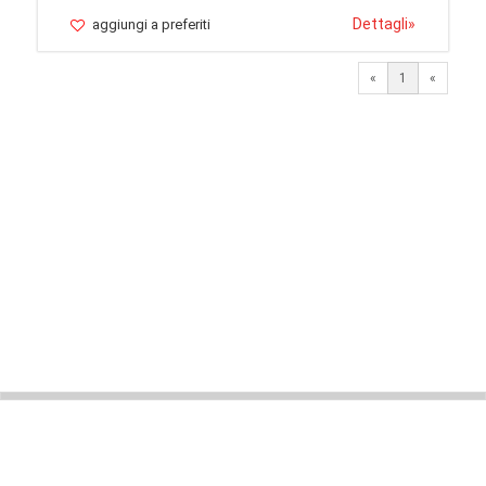
Dettagli
»
aggiungi a preferiti
«
1
«
© 2026 LaVetrinaDelleArmi
NEWPAPER19 S.r.l.
P.IVA/C.F. 10607740965
Via Molise, 3, Locate di Triulzi, MI - Italy