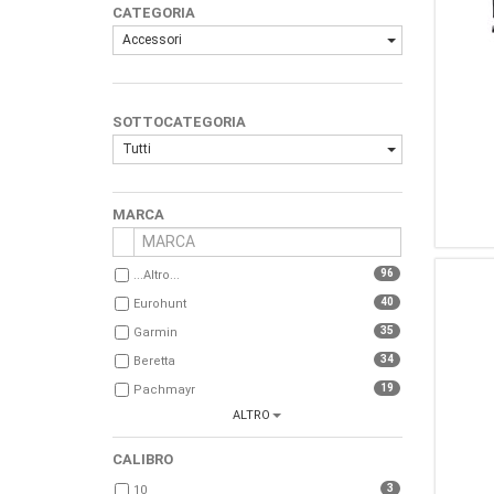
CATEGORIA
Accessori
SOTTOCATEGORIA
Tutti
MARCA
96
...Altro...
40
Eurohunt
35
Garmin
34
Beretta
19
Pachmayr
ALTRO
17
Buteo
16
CZ
CALIBRO
16
Midland
3
10