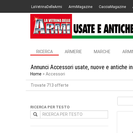
LaVetrinaDelleArmi
ArmiMagazine
CacciaMagazine
RICERCA
ARMERIE
MARCHE
ARMI
Annunci Accessori usate, nuove e antiche i
Home
Accessori
Trovate 713 offerte
RICERCA PER TESTO