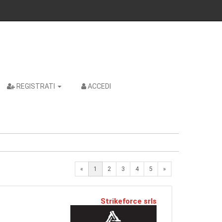
REGISTRATI
ACCEDI
Next
«
1
2
3
4
5
»
Strikeforce srls