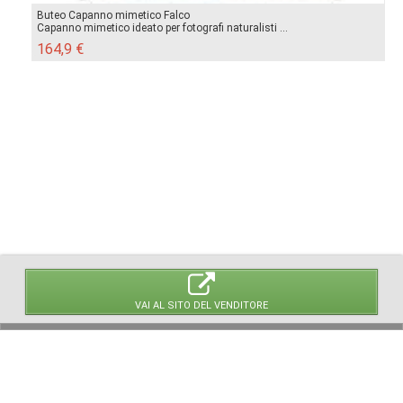
Buteo Capanno mimetico Falco
Capanno mimetico ideato per fotografi naturalisti ...
164,9 €
VAI AL SITO DEL VENDITORE
© 2026 LaVetrinaDelleArmi
NEWPAPER19 S.r.l.
P.IVA/C.F. 10607740965
Via Molise, 3, Locate di Triulzi, MI - Italy