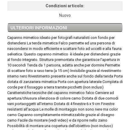
Condizioni articolo:
Nuovo
ULTERIORI INFORMAZIONI
Capanno mimetico ideato per fotografi naturalisti con fondo per
distendersi La tenda mimetica Falco permette ad una persona di
nascondersi in modo efficiente e scattare foto ad uccelli e alla fauna
selvatica. Questo capanno mimetico è ideale per distendersi grazie
al fondo integrato. Struttura premontata che garantisce l’apertura in
10 secondi Tenda da 1 persona, adatta anche per dormire Permette
di scattare foto a raso terra (a 15 cm) Invisibile grazie al rivestimento
interno nero Rivestimento presente anche sul fondo della tenda Porta
dotata di zanzariera mimetica Porta con apertura laterale Completa di
corde per il fissaggio a terra tramite picchetti (non inclusi)
Caratteristiche tecniche del capanno mimetico falco Cerniere ad
apertura/chiusura silenziosa di colore camo Dotata di due comodi
vani portaoggetti all'interno Dotata di 4 finestre 6 x 9 cm Finestre
resistenti all’acqua Le molle di montaggio non sono nere ma color
camo Capanno completamente mimetizzabile grazie al disegno
camo Facile da montare (vedi video) e da riporre nello zaino
Possibilità di montare una copertura dell’obiettivo (non incluso)