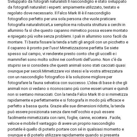
Sviluppato da fotografi naturalisti Il nascondiglio è stato sviluppato
da fotografi naturalist i esperti: ampiamente utilizzato, testato e
regolato dove necessario. Il Falco Mark III è il nascondiglio
fotografico perfetto per una sola persona che vuole praticare
fotografia naturalistica!La semplice ma robusta struttura a cerchi in
alluminio fa sì che questo capanno mimetico possa essere montato
e ripiegato più volte senza problemi. I pali in alluminio sono facili da
montare. Ti basta fissare la tenda a tutti gli angoli con un picchetto e
il capanno è pronto per l'uso! Mimetizzazione perfetta Se siete
spesso sul campo, vi renderete presto conto che gli uccelli e i
mammiferi sono molto schivi nei confronti dell'uomo. Non c'è da
stupirsi se si considera che questi animali sono stati cacciati quasi
ovunque per secoli.Mimetizzare voi stessi e la vostra attrezzatura
con un nascondiglio fotografico è la soluzione migliore per
fotografare la fauna selvatica con successo. L'idea di base è che gli
animali non ci vedano o riconoscano più come esseri umani e quindi
non si sentano minacciati. Con la tenda Falco Mark III ci si mimetizza
rapidamente e perfettamente e si fotografa in modo più efficace e
perfetto a bassa quota. Grazie alle sue dimensioni ridotte, la tenda
può essere posizionata senza dare nell'occhio e può essere
facilmente mimetizzata con rami, foglie, canne, eccetera . Facile,
veloce e mobile Il vantaggio di avere un proprio nascondiglio
portatile è quello di poterlo portare con sé in qualsiasi momento e
ovunque e di poterlo utilizzare rapidamente quando si presenta