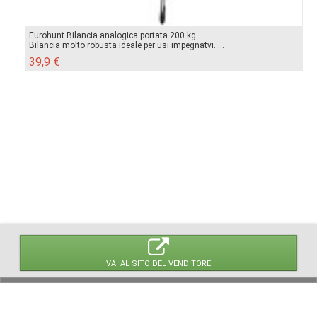
Eurohunt Bilancia analogica portata 200 kg
Bilancia molto robusta ideale per usi impegnatvi. ...
39,9 €
VAI AL SITO DEL VENDITORE
© 2026 LaVetrinaDelleArmi
NEWPAPER19 S.r.l.