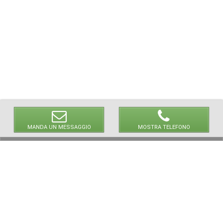
MANDA UN MESSAGGIO
MOSTRA TELEFONO
© 2026 LaVetrinaDelleArmi
NEWPAPER19 S.r.l.
P.IVA/C.F. 10607740965
Via Molise, 3, Locate di Triulzi, MI - Italy
Capitale Sociale: 20.000 € i.v.
REA: MI - 2544938
Servizio Clienti:
clienti@newpaper19.it
Tel Servizio Clienti:
+39 02 904 8111 - tasto 1