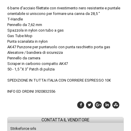
6 barre d'acciaio filettate con rivestimento nero resistente e puntale
orientabile si uniscono per formare una canna da 28,5 "
T-Handle
Pennello da 7,62 mm
Spazzola in nylon con tubo a gas
Gas Tube Mop
Punta scanalata in nylon
AK47 Punzone per punteruolo con punta raschietto porta gas
Alesatore / bandiera di sicurezza
Pennello da camera
Scraper in carbonio compatto AK47
50 - 1,5 "X 3" Patch di pulizia
SPEDIZIONE IN TUTTA ITALIA CON CORRIERE ESPRESSO 10€
INFO ED ORDINI 3920832556
CONTATTA IL VENDITORE
Strikeforce srls